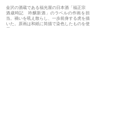
金沢の酒蔵である福光屋の日本酒「福正宗
酒歳時記 吟醸新酒」のラベルの作画を担
当。禍いを吼え散らし、一歩前身する虎を描
いた。原画は和紙に筒描で染色したものを使
用。
※筒描とはもち米等を原料にした防染糊を筒に入れ
て絞り出すように図案を描いて染色する技法。今回
は和紙に筒描で描いた原画を元にデータを作成して
いる。
酒歳時記は1986年発売以来、時代を代表す
るアーティストが季節に合わせてラベルを描
いてきた人気シリーズ。2021年より上出惠
悟が担当。
Design,Illustration:Keigo Kamide
Client:株式会社福光屋
https://www.fukumitsuya.co.jp
上出瓷藝（かみでしげい）は九谷焼を原点とした工芸的
なイメージを提案しています
Kamide Shigei proposes craft images originated from