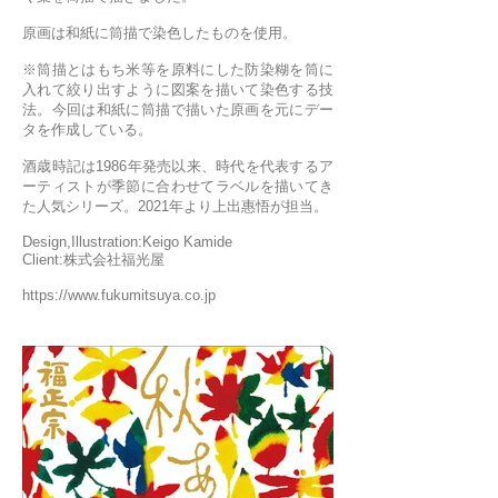
原画は和紙に筒描で染色したものを使用。
※筒描とはもち米等を原料にした防染糊を筒に
入れて絞り出すように図案を描いて染色する技
法。今回は和紙に筒描で描いた原画を元にデー
タを作成している。
酒歳時記は1986年発売以来、時代を代表するア
ーティストが季節に合わせてラベルを描いてき
た人気シリーズ。2021年より上出惠悟が担当。
Design,Illustration:Keigo Kamide
Client:株式会社福光屋
https://www.fukumitsuya.co.jp